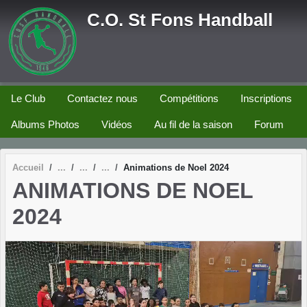
Panneau de gestion des cookies
C.O. St Fons Handball
Le Club
Contactez nous
Compétitions
Inscriptions
Albums Photos
Vidéos
Au fil de la saison
Forum
Accueil
Animations de Noel 2024
ANIMATIONS DE NOEL
2024